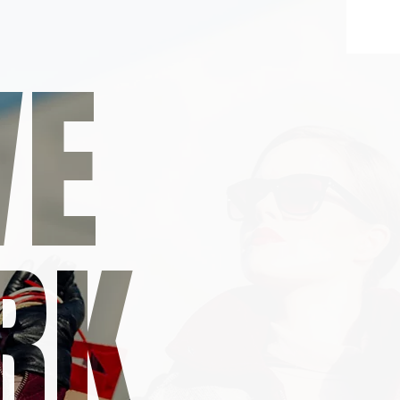
VE
RK