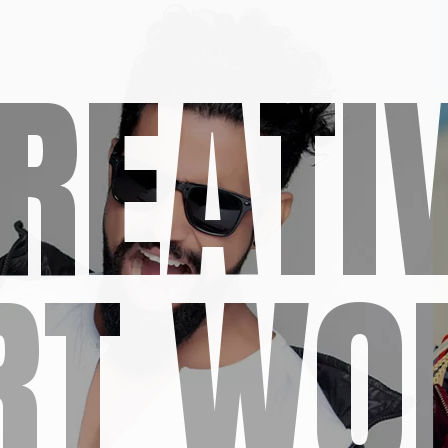
REATI
RT WO