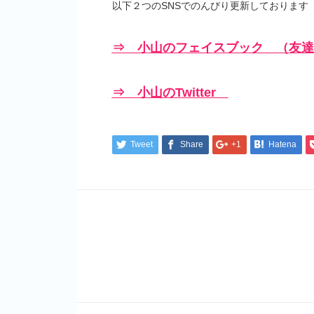
以下２つのSNSでのんびり更新しております
⇒ 小山のフェイスブック （友達
⇒ 小山のTwitter
Tweet
Share
+1
Hatena