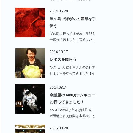
2014.05.29
屋久島で海がめの産卵を手
伝う
屋久島に行って海がめの産卵を
手伝って来ました！普通にいく
だけ…
2014.10.17
レタスを喰らう
ひさしぶりに七星さんの会社で
セミナーをやってきました！そ
の後に食事を招待…
2014.08.7
今話題のTeNQ(テンキュー)
に行ってきました！
KADOKAWAと言えば飯田橋。
飯田橋と言えば隣は水道橋。と
いう事で、水道橋…
2016.03.20