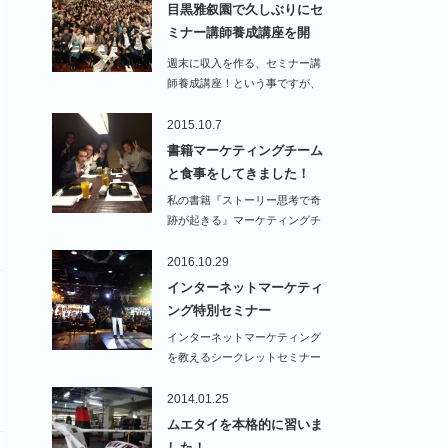
目黒雅叙園で久しぶりにセ
ミナー講師養成講座を開
催！…
週末に収入を作る、セミナー講
師養成講座！という事ですが、
最近はスタッフばかりがや…
2015.10.7
書籍マーケティングチーム
と食事をしてきました！
私の書籍『ストーリー思考で奇
跡が起きる』マーケティングチ
ームである、奇跡…
2016.10.29
インターネットマーケティ
ング特別セミナー
インターネットマーケティング
を教えるシークレットセミナー
に、特別講師とし…
2014.01.25
ムエタイを本格的に習いま
した！