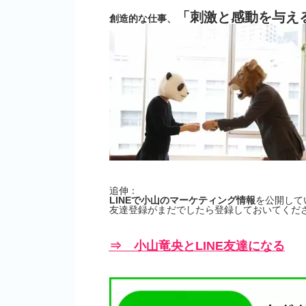
「刺激と感動を与え
創造的な仕事、
追伸：
LINEで小山のマーケティング情報
を公開して
友達登録がまだでしたら登録しておいてくださ
⇒ 小山竜央とLINE友達になる