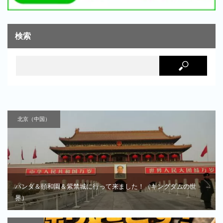
検索
北京（中国）
パンダ＆頤和園＆紫禁城に行って来ました！（キングダムの世
界）