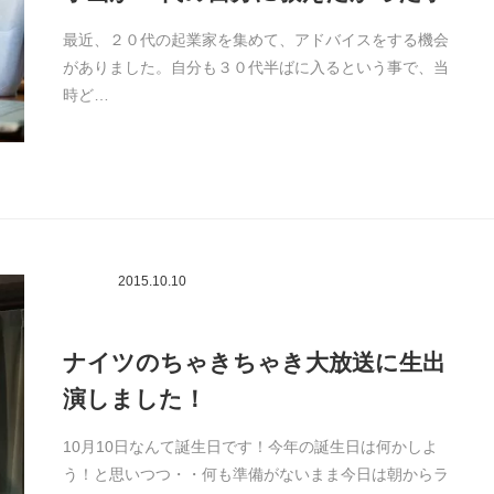
最近、２０代の起業家を集めて、アドバイスをする機会
がありました。自分も３０代半ばに入るという事で、当
時ど…
2015.10.10
ナイツのちゃきちゃき大放送に生出
演しました！
10月10日なんて誕生日です！今年の誕生日は何かしよ
う！と思いつつ・・何も準備がないまま今日は朝からラ