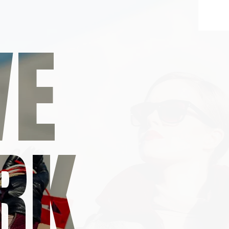
VE
RK