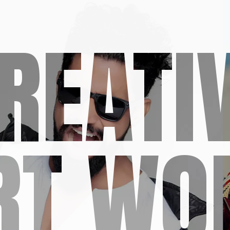
REATI
RT WO