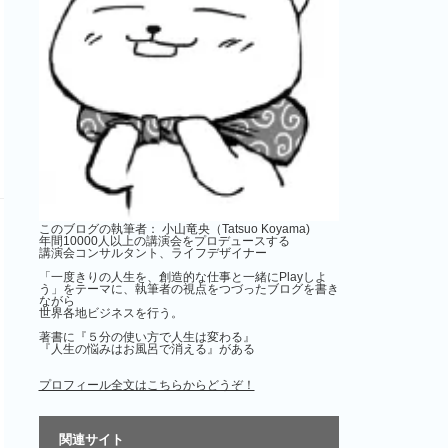
このブログの執筆者： 小山竜央（Tatsuo Koyama)
年間10000人以上の講演会をプロデュースする
講演会コンサルタント、ライフデザイナー
「一度きりの人生を、創造的な仕事と一緒にPlayしよ
う」をテーマに、執筆者の視点をつづったブログを書き
ながら
世界各地ビジネスを行う。
著書に『５分の使い方で人生は変わる』
『人生の悩みはお風呂で消える』がある
プロフィール全文はこちらからどうぞ！
関連サイト