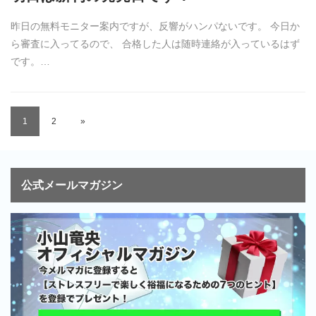
昨日の無料モニター案内ですが、反響がハンパないです。 今日か
ら審査に入ってるので、 合格した人は随時連絡が入っているはず
です。…
1
2
»
公式メールマガジン