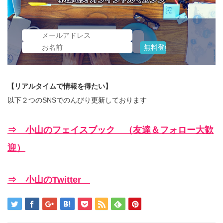
【リアルタイムで情報を得たい】
以下２つのSNSでのんびり更新しております
⇒ 小山のフェイスブック （友達＆フォロー大歓
迎）
⇒ 小山のTwitter