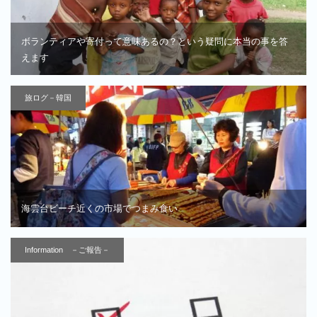
ボランティアや寄付って意味あるの？という疑問に本当の事を答
えます
旅ログ－韓国
海雲台ビーチ近くの市場でつまみ食い
Information －ご報告－