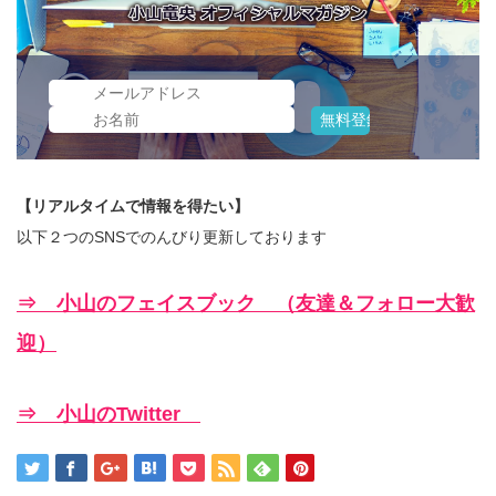
【リアルタイムで情報を得たい】
以下２つのSNSでのんびり更新しております
⇒ 小山のフェイスブック （友達＆フォロー大歓
迎）
⇒ 小山のTwitter