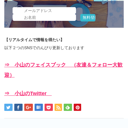
【リアルタイムで情報を得たい】
以下２つのSNSでのんびり更新しております
⇒ 小山のフェイスブック （友達＆フォロー大歓
迎）
⇒ 小山のTwitter