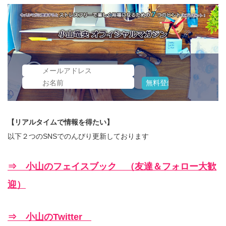
【リアルタイムで情報を得たい】
以下２つのSNSでのんびり更新しております
⇒ 小山のフェイスブック （友達＆フォロー大歓
迎）
⇒ 小山のTwitter