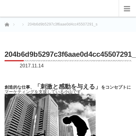
ホーム
204b6d9b5297c3f6aae0d4cc45507291_s
204b6d9b5297c3f6aae0d4cc45507291_
2017.11.14
「刺激と感動を与える」
創造的な仕事、
をコンセプトに
マーケティングを支援している小山です。