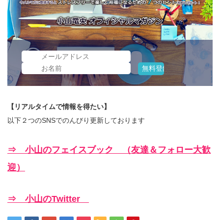
【リアルタイムで情報を得たい】
以下２つのSNSでのんびり更新しております
⇒ 小山のフェイスブック （友達＆フォロー大歓
迎）
⇒ 小山のTwitter