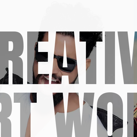
REATI
RT WO