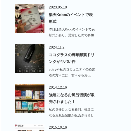
2023.05.10
楽天Koboのイベントで表
彰式
昨日は楽天Koboのイベントで表
彰式があり、受賞したので参加
しました。今売れ…
2024.11.2
ココグラスの野草酵素ドリ
ンクがヤバい件
voicyや私のコミュニティの経営
者の方々には、前々からお伝…
2014.12.16
強運になるお風呂習慣が販
売されました！
私の３冊目となる新刊、強運に
なるお風呂習慣が販売されまし
た！…
2015.10.16