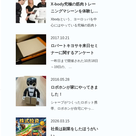
X-body究極の筋肉トレー
ニングマシーンを体験し…
Xbodyという、ヨーロッパを中
心にはやっている究極の筋肉ト
レーニングマ…
2017.10.21
ロバートキヨサキ来日セミ
ナーに関するアンケート
一昨日まで開催された10月18日
～19日の、 …
2016.05.28
ロボホンが家にやってきま
した！
シャープがつくったロボット携
帯、ロボホンが自宅にやっ…
2026.03.15
社長は副業をしたほうがい
い