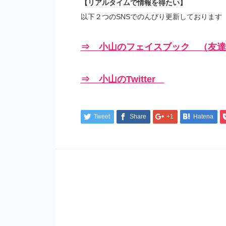
【リアルタイムで情報を得たい】
以下２つのSNSでのんびり更新しております
⇒ 小山のフェイスブック （友達
⇒ 小山のTwitter
Tweet
Share
+1
Hatena