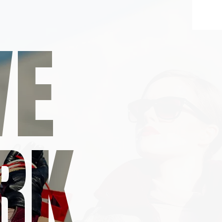
VE
RK