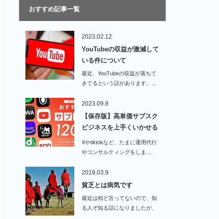
おすすめ記事一覧
2023.02.12
YouTubeの収益が激減して
いる件について
最近、YouTubeの収益が落ちて
きてるという話があります。…
2023.09.8
【保存版】高単価サブスク
ビジネスを上手くいかせる
方…
Xやtiktokなど、たまに運用代行
やコンサルティングをしま…
2019.03.9
貧乏とは病気です
最近は殆ど言ってないので、知
る人ぞ知る話になりましたが、
…