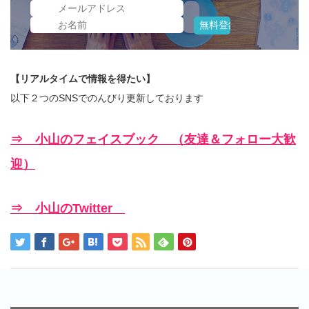
【リアルタイムで情報を得たい】
以下２つのSNSでのんびり更新しております
⇒ 小山のフェイスブック （友達＆フォロー大歓
迎）
⇒ 小山のTwitter