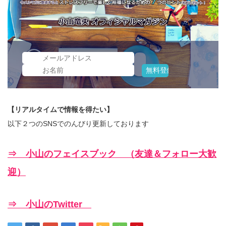
【リアルタイムで情報を得たい】
以下２つのSNSでのんびり更新しております
⇒ 小山のフェイスブック （友達＆フォロー大歓
迎）
⇒ 小山のTwitter