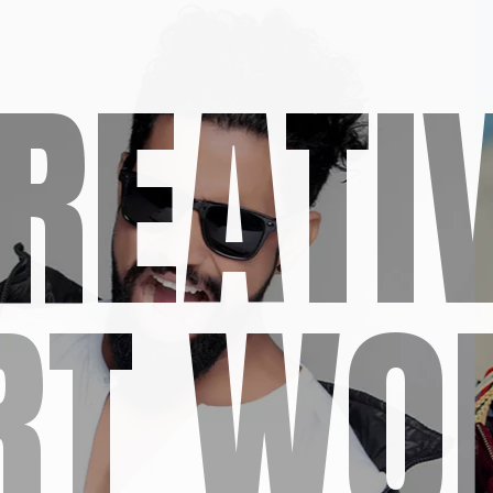
REATI
RT WO