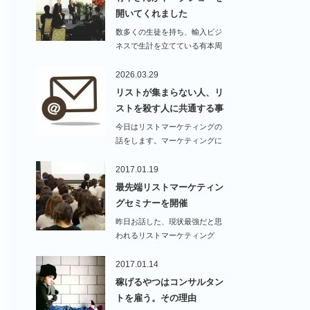
開いてくれました
数多くの生徒を持ち、輸入ビジ
ネスで生計を立てている有本周
平さんが私の…
2026.03.29
リストが集まらない人、リ
ストを殺す人に共通する事
今日はリストマーケティングの
話をします。マーケティングに
おい…
2017.01.19
最先端リストマーケティン
グセミナーを開催
昨日お話した、現状最強だと思
われるリストマーケティング
&…
2017.01.14
稼げるやつはコンサルタン
トを雇う。その理由