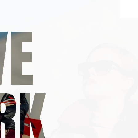
VE
RK