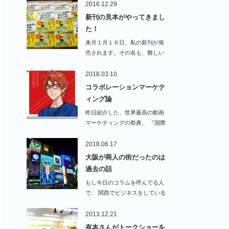
2016.12.29
新刊の見本がやってきまし
た！
来月１月１６日、私の新刊が発
売されます。その名も、難しい
ことはできません…
2018.03.10
コラボレーションマーケテ
ィング論
昨日紹介した、世界最高の動画
マーケティングの祭典、 『国際
動画マーケテ…
2018.06.17
大阪が商人の街だったのは
過去の話
もし今日のコラムを呼んでる人
で、 関西でビジネスをしている
人がいたら、…
2013.12.21
有本さんがトークショーを