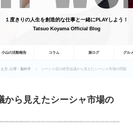
１度きりの人生を創造的な仕事と一緒にPLAYしよう！
Tatsuo Koyama Official Blog
小山の活動報告
コラム
旅ログ
グル
考え方
,
心理・脳科学
シーシャ店の経営会議から見えたシーシャ市場の問題
議から見えたシーシャ市場の