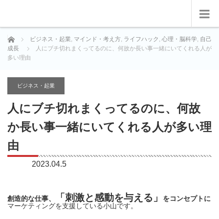
ホーム
ビジネス・起業
,
マインド・考え方
,
ライフハック
,
心理・脳科学
,
自己
成長
人にブチ切れまくってるのに、何故か長い事一緒にいてくれる人が
多い理由
ビジネス・起業
人にブチ切れまくってるのに、何故
か長い事一緒にいてくれる人が多い理
由
2023.04.5
「刺激と感動を与える」
創造的な仕事、
をコンセプトに
マーケティングを支援している小山です。