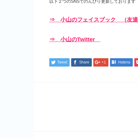
以下２つのSNSでのんびり更新しております
⇒ 小山のフェイスブック （友達
⇒ 小山のTwitter
Tweet
Share
+1
Hatena