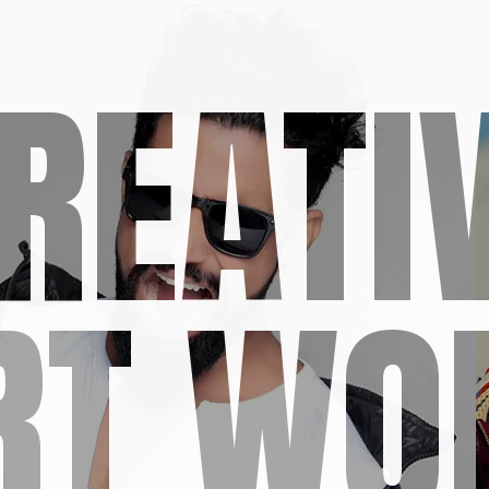
REATI
RT WO