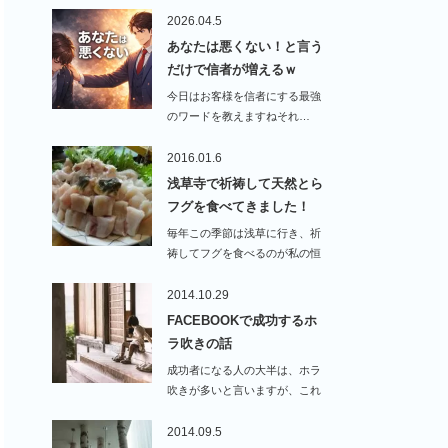
2026.04.5
あなたは悪くない！と言う
だけで信者が増えるｗ
今日はお客様を信者にする最強
のワードを教えますねそれ…
2016.01.6
浅草寺で祈祷して天然とら
フグを食べてきました！
毎年この季節は浅草に行き、祈
祷してフグを食べるのが私の恒
例となっている為、…
2014.10.29
FACEBOOKで成功するホ
ラ吹きの話
成功者になる人の大半は、ホラ
吹きが多いと言いますが、これ
は事実です。&n…
2014.09.5