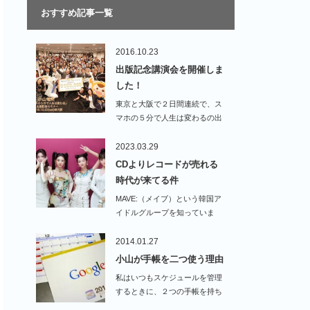
おすすめ記事一覧
2016.10.23
出版記念講演会を開催しま
した！
東京と大阪で２日間連続で、ス
マホの５分で人生は変わるの出
版記念セミナーを開催…
2023.03.29
CDよりレコードが売れる
時代が来てる件
MAVE:（メイブ）という韓国ア
イドルグループを知っていま
す…
2014.01.27
小山が手帳を二つ使う理由
私はいつもスケジュールを管理
するときに、２つの手帳を持ち
歩い…