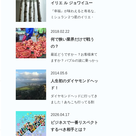
イリエ ル ジョワイユー
『幸福』が味わえると有名な、
ミシュラン２つ星のイリエ・
ル・ジョワイユーに行ってき…
2018.02.22
何で狭い業界だけで戦う
の？
最近どうですか～？お客様来て
ますか？ バブルの波に乗っかっ
てますか？…
2014.05.6
人生初のダイヤモンドヘッ
ド！
ダイヤモンドヘッドに行ってき
ました！あちこち行ってる割
に、オ…
2026.04.17
ビジネスで一番リスペクト
するべき相手とは？