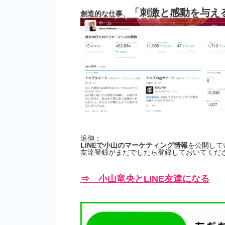
「刺激と感動を与え
創造的な仕事、
追伸：
LINEで小山のマーケティング情報
を公開して
友達登録がまだでしたら登録しておいてくださ
⇒ 小山竜央とLINE友達になる