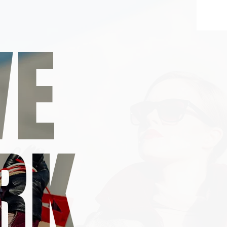
VE
RK