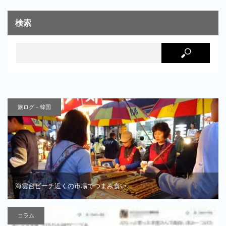
検索
旅ログ－韓国
海雲台ビーチ近くの市場でつまみ食い
コラム