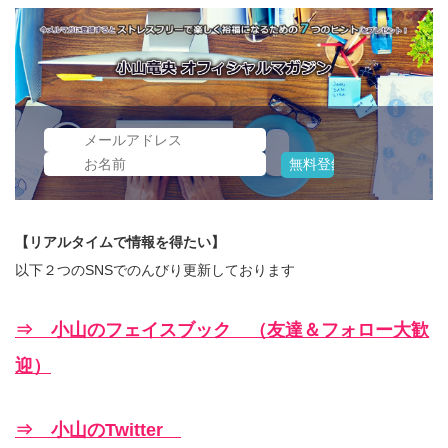
【リアルタイムで情報を得たい】
以下２つのSNSでのんびり更新しております
⇒ 小山のフェイスブック （友達＆フォロー大歓
迎）
⇒ 小山のTwitter