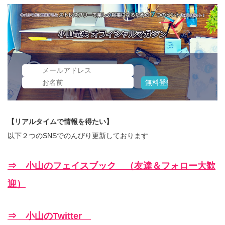
【リアルタイムで情報を得たい】
以下２つのSNSでのんびり更新しております
⇒ 小山のフェイスブック （友達＆フォロー大歓
迎）
⇒ 小山のTwitter