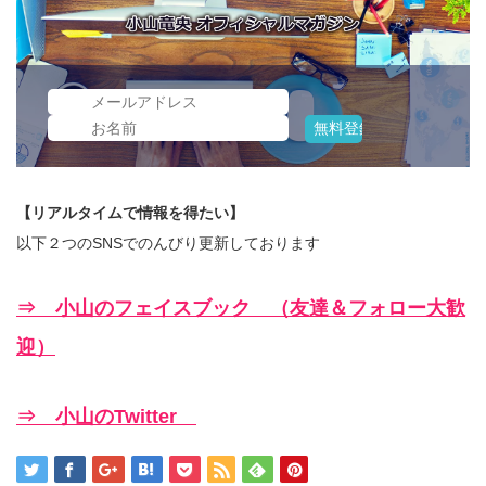
【リアルタイムで情報を得たい】
以下２つのSNSでのんびり更新しております
⇒ 小山のフェイスブック （友達＆フォロー大歓
迎）
⇒ 小山のTwitter