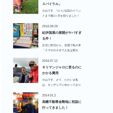
スパイラル」
小山です、ついに伝説のイベン
トまで後1ヶ月を切りました！
すでに多くの…
2016.09.29
紀伊国屋の展開がヤバすぎ
る件！
正式に昨日から、全国で私の本
「スマホの５分で人生は変わ
る」が書店に並びました…
2016.07.12
キリマンジャロに登るのに
かかる費用
小山です、さて、ただいま私
は、タンザニアに向かっており
ます。ここで準備を…
2014.01.2
高幡不動尊金剛地に初詣に
行ってきました！