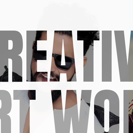
REATI
RT WO