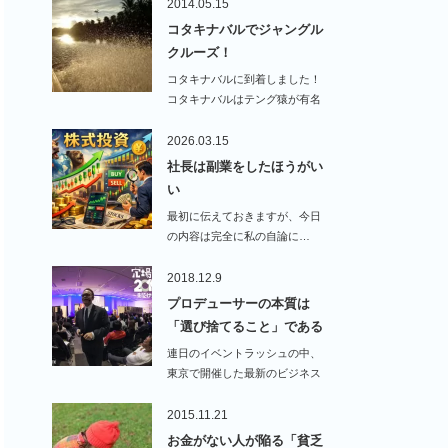
2014.05.15
コタキナバルでジャングル
クルーズ！
コタキナバルに到着しました！
コタキナバルはテング猿が有名
なの…
2026.03.15
社長は副業をしたほうがい
い
最初に伝えておきますが、今日
の内容は完全に私の自論に…
2018.12.9
プロデューサーの本質は
「選び捨てること」である
連日のイベントラッシュの中、
東京で開催した最新のビジネス
＆お金の情報を教える…
2015.11.21
お金がない人が陥る「貧乏