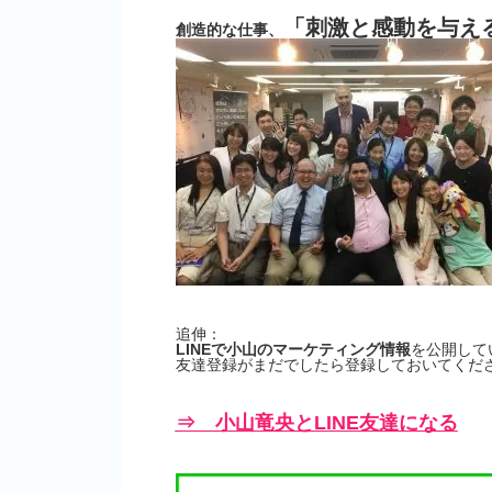
「刺激と感動を与え
創造的な仕事、
追伸：
LINEで小山のマーケティング情報
を公開して
友達登録がまだでしたら登録しておいてくださ
⇒ 小山竜央とLINE友達になる