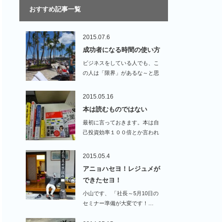
おすすめ記事一覧
2015.07.6
成功者になる時間の使い方
ビジネスをしている人でも、こ
の人は「限界」があるな～と思
う瞬間があります。…
2015.05.16
本は読むものではない
最初に言っておきます。本は自
己投資効率１００倍とか言われ
てますがあれは「ウソ…
2015.05.4
アニョハセヨ！レジュメが
できたセヨ！
小山です、 「社長～5月10日の
セミナー準備が大変です！…