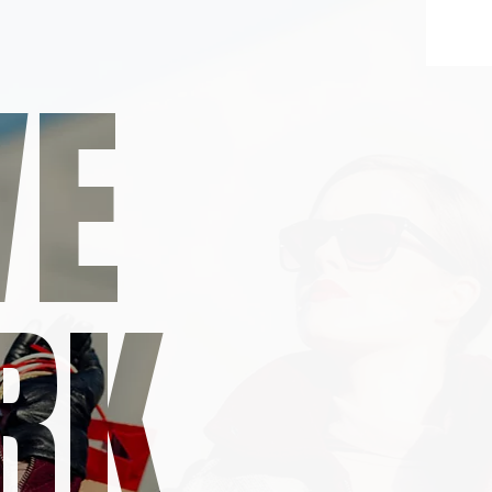
VE
RK