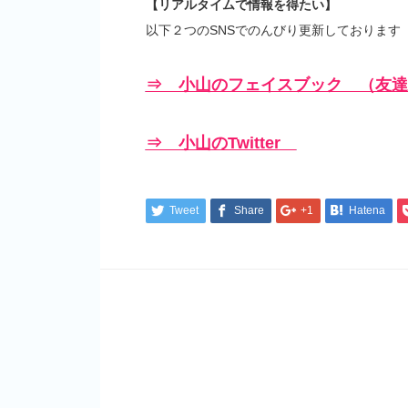
【リアルタイムで情報を得たい】
以下２つのSNSでのんびり更新しております
⇒ 小山のフェイスブック （友達
⇒ 小山のTwitter
Tweet
Share
+1
Hatena