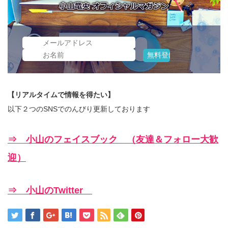
【リアルタイムで情報を得たい】
以下２つのSNSでのんびり更新しております
⇒ 小山のフェイスブック （友達＆フォロー大歓
迎）
⇒ 小山のTwitter