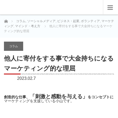
ホーム
コラム
,
ソーシャルメディア
,
ビジネス・起業
,
ボランティア
,
マーケテ
ィング
,
マインド・考え方
他人に寄付をする事で大金持ちになるマーケ
ティング的な理屈
コラム
他人に寄付をする事で大金持ちになる
マーケティング的な理屈
2023.02.7
「刺激と感動を与える」
創造的な仕事、
をコンセプトに
マーケティングを支援している小山です。