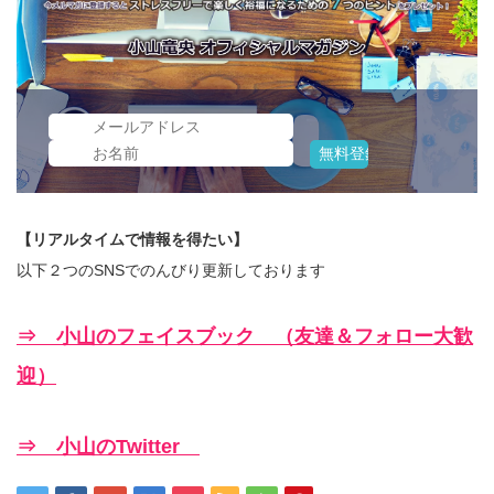
【リアルタイムで情報を得たい】
以下２つのSNSでのんびり更新しております
⇒ 小山のフェイスブック （友達＆フォロー大歓
迎）
⇒ 小山のTwitter