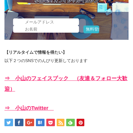
【リアルタイムで情報を得たい】
以下２つのSNSでのんびり更新しております
⇒ 小山のフェイスブック （友達＆フォロー大歓
迎）
⇒ 小山のTwitter