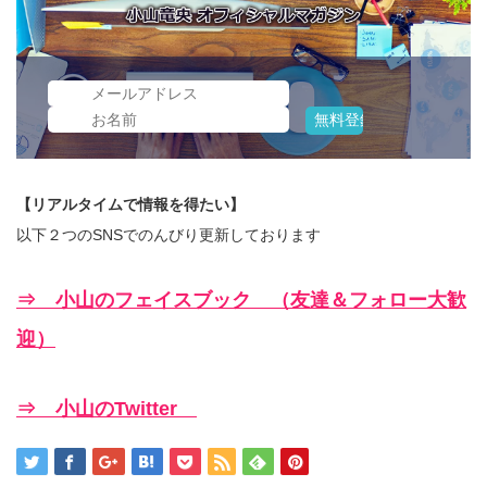
【リアルタイムで情報を得たい】
以下２つのSNSでのんびり更新しております
⇒ 小山のフェイスブック （友達＆フォロー大歓
迎）
⇒ 小山のTwitter