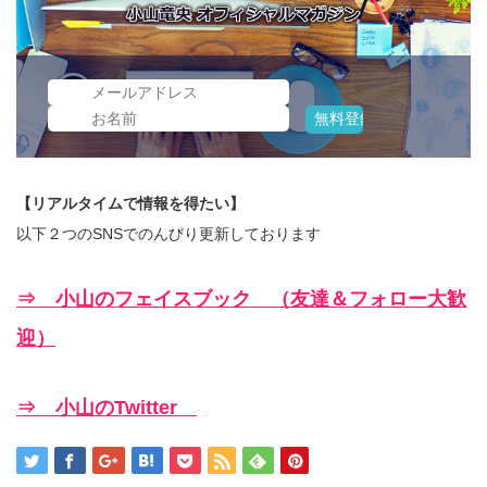
【リアルタイムで情報を得たい】
以下２つのSNSでのんびり更新しております
⇒ 小山のフェイスブック （友達＆フォロー大歓
迎）
⇒ 小山のTwitter