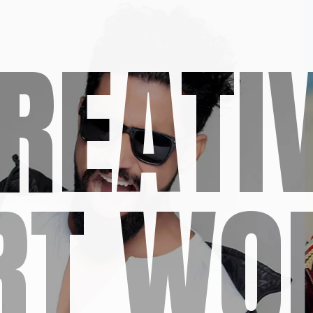
REATI
RT WO