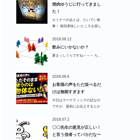
焼肉ゆうじに行ってきまし
た！
セミナーのあとは、たいてい食
事！ 毎回美味しいところを探し
てる…
2018.08.12
飲みにいかないか？
夏まっしぐらですね～～～ ち…
2026.06.6
お客様の声をただ並べるだ
けは無能すぎます
今日はマーケティングの話なの
ですが、最初にお伝えするとか
なり…
2018.07.2
〇〇先生の意見が正しい！
と言う信者ってバカだなー