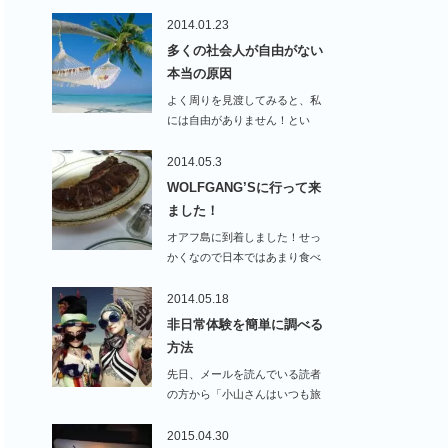
2014.01.23
多くの社会人が自由がない
本当の原因
よく周りを見渡してみると、私
には自由がありません！とい
う…
2014.05.3
WOLFGANG’Sに行って来
ました！
オアフ島に到着しました！せっ
かくなので日本ではあまり食べ
ないのですがステーキ…
2014.05.18
非日常体験を簡単に調べる
方法
先日、メールを読んでいる読者
の方から「小山さんはいつも旅
に行っていますが、…
2015.04.30