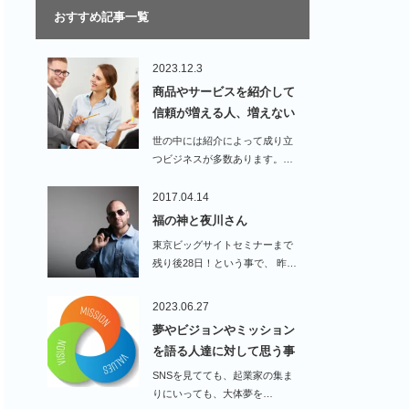
おすすめ記事一覧
2023.12.3
商品やサービスを紹介して
信頼が増える人、増えない
人…
世の中には紹介によって成り立
つビジネスが多数あります。…
2017.04.14
福の神と夜川さん
東京ビッグサイトセミナーまで
残り後28日！という事で、 昨…
2023.06.27
夢やビジョンやミッション
を語る人達に対して思う事
SNSを見てても、起業家の集ま
りにいっても、大体夢を…