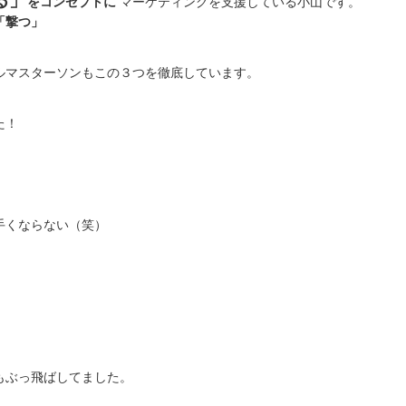
る」
をコンセプトに
マーケティングを支援している小山です。
「撃つ」
ルマスターソンもこの３つを徹底しています。
た！
手くならない（笑）
もぶっ飛ばしてました。