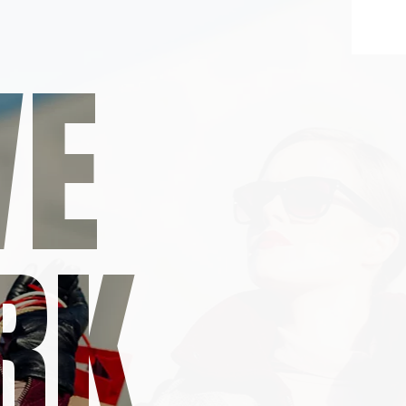
VE
RK