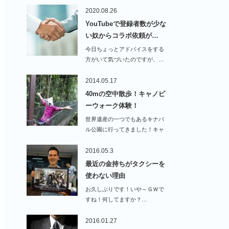
2020.08.26
YouTubeで登録者数が少な
い奴からコラボ依頼が…
今日ちょっとアドバイスをする
方がいて気づいたのですが、…
2014.05.17
40mの空中散歩！キャノピ
ーウォーク体験！
世界遺産の一つでもあるキナバ
ル公園に行ってきました！キャ
ノピ…
2016.05.3
最近の金持ちがタクシーを
使わない理由
お久しぶりです！いや～ＧＷで
すね！何してますか？…
2016.01.27