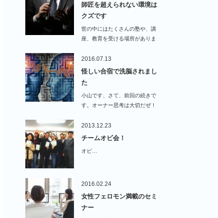
師匠を超えられない環境は
クズです
世の中にはたくさんの塾や、講
座、教育を受ける場所がありま
す。そして、…
2016.07.13
怪しい合宿で洗脳されまし
た
小山です、さて、前回の続きで
す。オーナー思考は大切だぜ！
って話しを前回し…
2013.12.23
チームオビ会！
オビ…
2016.02.24
女性フェロモン満載のセミ
ナー