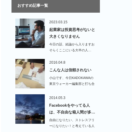
おすすめ記事一覧
2023.03.15
起業家は投資思考がないと
大きくなりません
今日の話、結論から入りますお
そらくここにいる大半の人…
2016.04.8
こんな人は信頼されない
小山です、今日KADOKAWAの
東京ウォーカー編集部と打ち合
わせをしておりま…
2014.05.3
Facebookをやってる人
は、不自由な箱人間が多…
自由になりたい、ストレスフリ
ーになりたい！と考えている人
は非常に多いです、しかし…