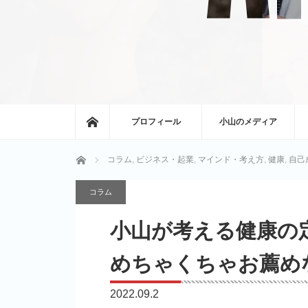
ホーム
プロフィール
小山のメディア
ホーム
コラム
,
ビジネス・起業
,
マインド・考え方
,
健康
,
自己
コラム
小山が考える健康の
めちゃくちゃお薦め
2022.09.2