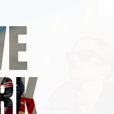
VE
RK