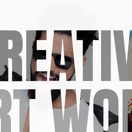
REATI
RT WO