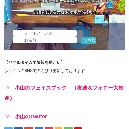
【リアルタイムで情報を得たい】
以下２つのSNSでのんびり更新しております
⇒ 小山のフェイスブック （友達＆フォロー大歓
迎）
⇒ 小山のTwitter