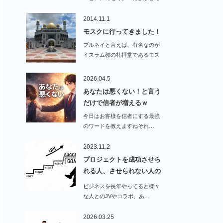
います。…
2014.11.1
モスクに行ってきました！
ブルネイと言えば、有名なのが
イスラム教の礼拝堂であるモス
クです！という訳で行…
2026.04.5
あなたは悪くない！と言う
だけで信者が増えるｗ
今日はお客様を信者にする最強
のワードを教えますねそれ…
2023.11.2
プロジェクトを成功させら
れる人、させられない人の
違…
ビジネスを長年やってると様々
な人とのJVやコラボ、あ…
2026.03.25