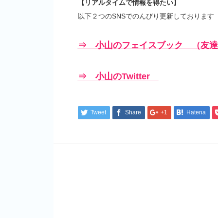
【リアルタイムで情報を得たい】
以下２つのSNSでのんびり更新しております
⇒ 小山のフェイスブック （友達
⇒ 小山のTwitter
Tweet
Share
+1
Hatena