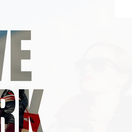
VE
RK