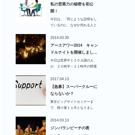
私の営業力の秘密を初公
開！
今日は、「同じような説明をし
ているのに、なぜか売れる人と
売れない人がいる…
2014.03.30
アースアワー2014 キャン
ドルナイトを開催しまし…
今日は世界中１２０カ国の人
が、２０時半～２１時半の間電
気を消すというアースア…
2017.04.13
【急募】スーパークルーに
ならないか？
東京ビッグサイトセミナーま
で、残り後１ヵ月となりまし
た。 …
2014.03.13
ジンバランビーチの夜