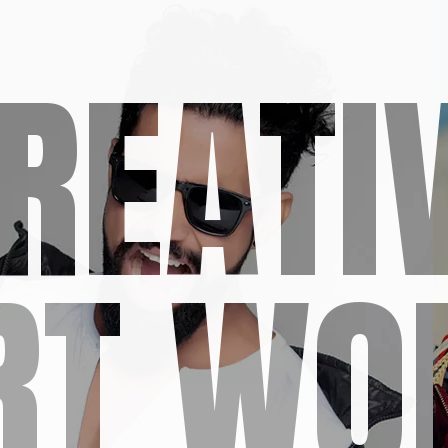
REATI
RT WO