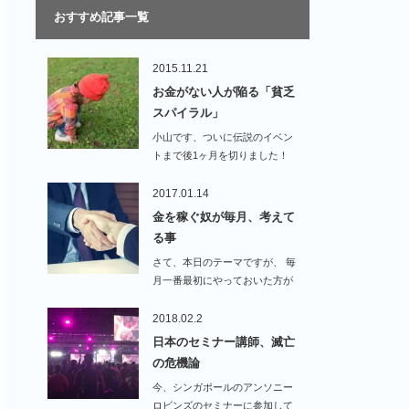
おすすめ記事一覧
2015.11.21
お金がない人が陥る「貧乏
スパイラル」
小山です、ついに伝説のイベン
トまで後1ヶ月を切りました！
すでに多くの…
2017.01.14
金を稼ぐ奴が毎月、考えて
る事
さて、本日のテーマですが、 毎
月一番最初にやっておいた方が
いい事です。…
2018.02.2
日本のセミナー講師、滅亡
の危機論
今、シンガポールのアンソニー
ロビンズのセミナーに参加して