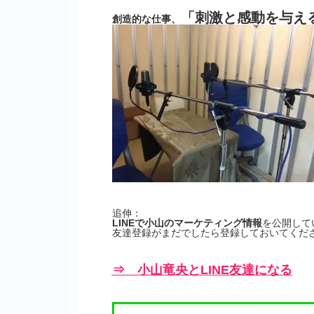
「刺激と感動を与え
創造的な仕事、
追伸：
LINEで小山のマーケティング情報
を公開して
友達登録がまだでしたら登録しておいてくださ
⇒ 小山竜央とLINE友達になる