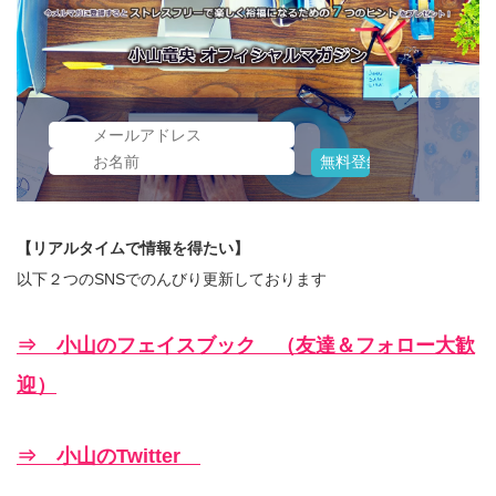
【リアルタイムで情報を得たい】
以下２つのSNSでのんびり更新しております
⇒ 小山のフェイスブック （友達＆フォロー大歓
迎）
⇒ 小山のTwitter