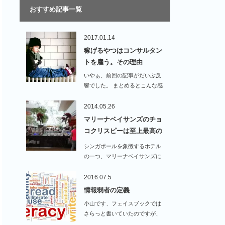
おすすめ記事一覧
2017.01.14
稼げるやつはコンサルタン
トを雇う。その理由
いやぁ、前回の記事がだいぶ反
響でした。 まとめるとこんな感
じです。…
2014.05.26
マリーナベイサンズのチョ
コクリスピーは至上最高の
美…
シンガポールを象徴するホテル
の一つ、マリーナベイサンズに
泊まってきました！い…
2016.07.5
情報弱者の定義
小山です、フェイスブックでは
さらっと書いていたのですが、
実は私は、今年か…