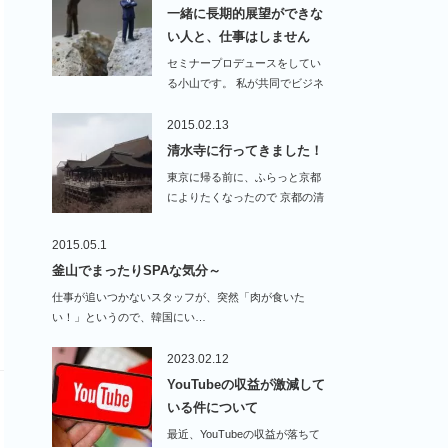
一緒に長期的展望ができな
い人と、仕事はしません
セミナープロデュースをしてい
る小山です。 私が共同でビジネ
スをやる時に、…
2015.02.13
清水寺に行ってきました！
東京に帰る前に、ふらっと京都
によりたくなったので 京都の清
水寺によってきまし…
2015.05.1
釜山でまったりSPAな気分～
仕事が追いつかないスタッフが、突然「肉が食いた
い！」というので、韓国にい…
2023.02.12
YouTubeの収益が激減して
いる件について
最近、YouTubeの収益が落ちて