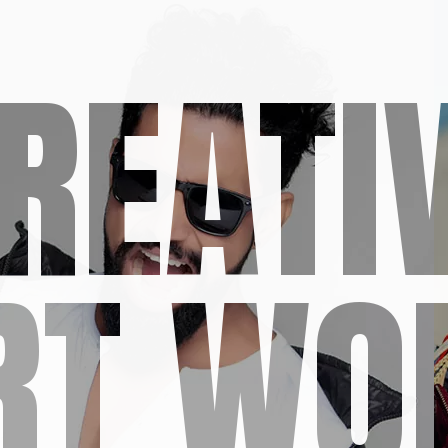
REATI
RT WO