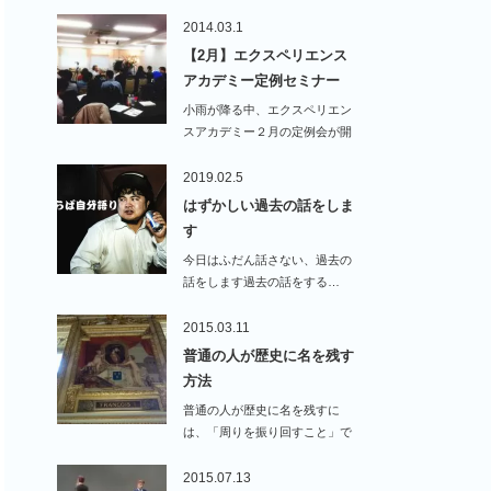
2014.03.1
【2月】エクスペリエンス
アカデミー定例セミナー
小雨が降る中、エクスペリエン
スアカデミー２月の定例会が開
催さ…
2019.02.5
はずかしい過去の話をしま
す
今日はふだん話さない、過去の
話をします過去の話をする…
2015.03.11
普通の人が歴史に名を残す
方法
普通の人が歴史に名を残すに
は、「周りを振り回すこと」で
す。&nb…
2015.07.13