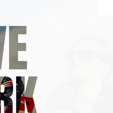
VE
RK