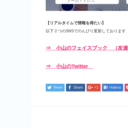
【リアルタイムで情報を得たい】
以下２つのSNSでのんびり更新しております
⇒ 小山のフェイスブック （友達
⇒ 小山のTwitter
Tweet
Share
+1
Hatena