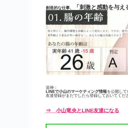
「刺激と感動を与え
創造的な仕事、
追伸：
LINEで小山のマーケティング情報
を公開して
友達登録がまだでしたら登録しておいてくださ
⇒ 小山竜央とLINE友達になる