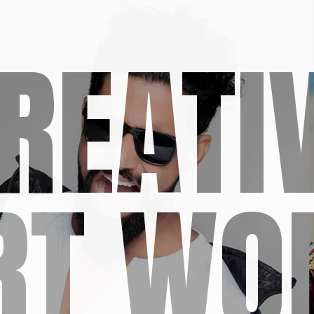
REATI
RT WO