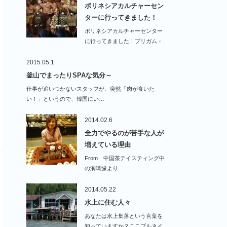
ポリネシアカルチャーセン
ターに行ってきました！
ポリネシアカルチャーセンター
に行ってきました！ブリガム・
ヤング・ハワイ大学の…
2015.05.1
釜山でまったりSPAな気分～
仕事が追いつかないスタッフが、突然「肉が食いた
い！」というので、韓国にい…
2014.02.6
全力でやるのが苦手な人が
増えている理由
From 中国茶テイスティング中
の润琦缘より…
2014.05.22
水上に住む人々
あなたは水上集落という言葉を
知っていますか？ここブルネイ