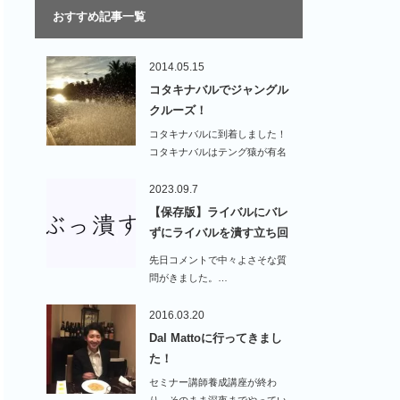
おすすめ記事一覧
2014.05.15
コタキナバルでジャングル
クルーズ！
コタキナバルに到着しました！
コタキナバルはテング猿が有名
なの…
2023.09.7
【保存版】ライバルにバレ
ずにライバルを潰す立ち回
り…
先日コメントで中々よさそな質
問がきました。…
2016.03.20
Dal Mattoに行ってきまし
た！
セミナー講師養成講座が終わ
り、そのまま深夜までやってい