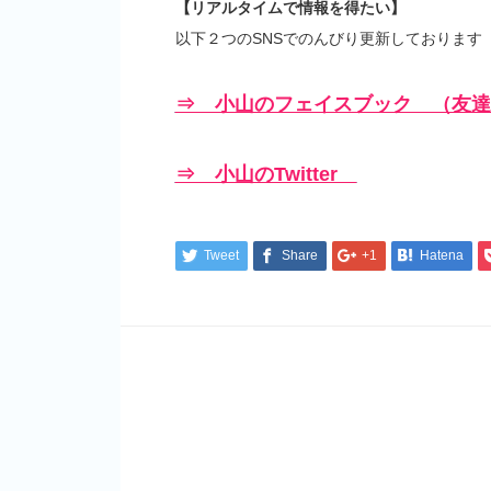
【リアルタイムで情報を得たい】
以下２つのSNSでのんびり更新しております
⇒ 小山のフェイスブック （友達
⇒ 小山のTwitter
Tweet
Share
+1
Hatena