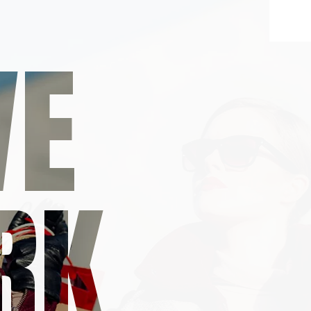
VE
RK