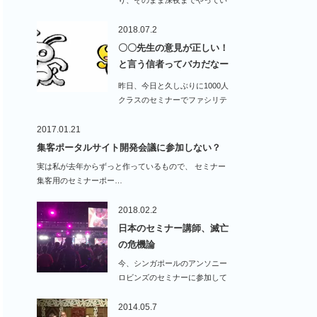
るお店を探して打ち…
2018.07.2
〇〇先生の意見が正しい！
と言う信者ってバカだなー
と…
昨日、今日と久しぶりに1000人
クラスのセミナーでファシリテ
ーターをやりま…
2017.01.21
集客ポータルサイト開発会議に参加しない？
実は私が去年からずっと作っているもので、 セミナー
集客用のセミナーポー…
2018.02.2
日本のセミナー講師、滅亡
の危機論
今、シンガポールのアンソニー
ロビンズのセミナーに参加して
います。…
2014.05.7