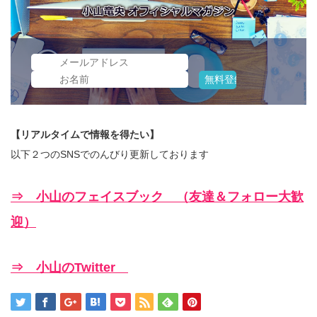
【リアルタイムで情報を得たい】
以下２つのSNSでのんびり更新しております
⇒ 小山のフェイスブック （友達＆フォロー大歓
迎）
⇒ 小山のTwitter