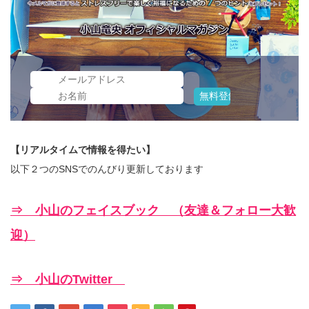
【リアルタイムで情報を得たい】
以下２つのSNSでのんびり更新しております
⇒ 小山のフェイスブック （友達＆フォロー大歓
迎）
⇒ 小山のTwitter