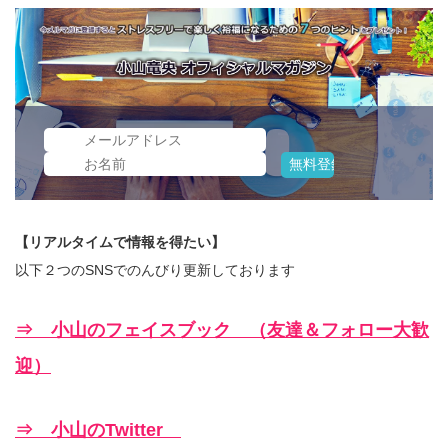
【リアルタイムで情報を得たい】
以下２つのSNSでのんびり更新しております
⇒ 小山のフェイスブック （友達＆フォロー大歓
迎）
⇒ 小山のTwitter