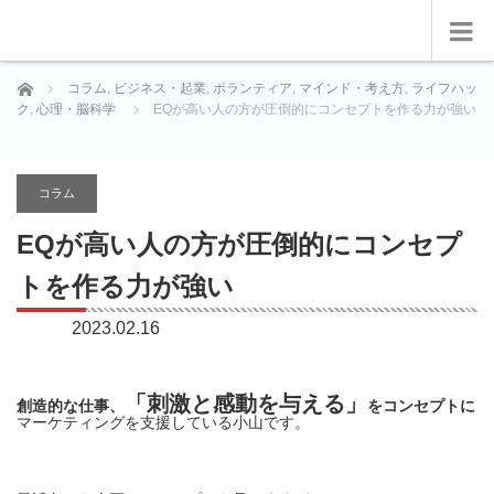
ホーム
コラム
,
ビジネス・起業
,
ボランティア
,
マインド・考え方
,
ライフハッ
ク
,
心理・脳科学
EQが高い人の方が圧倒的にコンセプトを作る力が強い
コラム
EQが高い人の方が圧倒的にコンセプ
トを作る力が強い
2023.02.16
「刺激と感動を与える」
創造的な仕事、
をコンセプトに
マーケティングを支援している小山です。