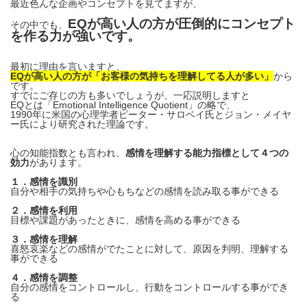
最近色んな企画やコンセプトを見てますが、
EQが高い人の方が圧倒的にコンセプト
その中でも、
を作る力が強いです。
最初に理由を言いますと、
EQが高い人の方が「お客様の気持ちを理解してる人が多い」
から
です。
すでにご存じの方も多いでしょうが、一応説明しますと
EQとは「Emotional Intelligence Quotient」の略で、
1990年に米国の心理学者ピーター・サロベイ氏とジョン・メイヤ
ー氏により研究された理論です。
心の知能指数とも言われ、
感情を理解する能力指標として４つの
効力
があります。
１．感情を識別
自分や相手の気持ちや心もちなどの感情を読み取る事ができる
２．感情を利用
目標や課題があったときに、感情を高める事ができる
３．感情を理解
喜怒哀楽などの感情がでたことに対して、原因を判明、理解する
事ができる
４．感情を調整
自分の感情をコントロールし、行動をコントロールする事ができ
る