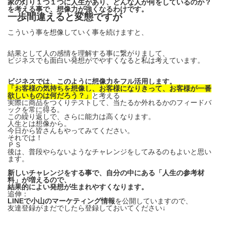
家の灯り１つ１つに人生があり、どんな人が何をしているのか？
を考える事で、想像力が強くなるわけです。
一歩間違えると変態ですが
こういう事を想像していく事を続けますと、
結果として人の感情を理解する事に繋がりまして、
ビジネスでも面白い発想がでやすくなると私は考えています。
ビジネスでは、
このように想像力をフル活用します。
「お客様の気持ちを想像し、お客様になりきって、お客様が一番
欲しいものは何だろう？」
と考える
実際に商品をつくりテストして、当たるか外れるかのフィードバ
ックを常に得る。
この繰り返しで、さらに能力は高くなります。
人生とは想像から。
今日から皆さんもやってみてください。
それでは！
ＰＳ
後は、普段やらないようなチャレンジをしてみるのもよいと思い
ます。
新しいチャレンジをする事で、自分の中にある「人生の参考材
料」が増えるので、
結果的によい発想が生まれやすくなります。
追伸：
LINEで小山のマーケティング情報
を公開していますので、
友達登録がまだでしたら登録しておいてください↓