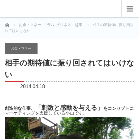
ホーム
お金・マネー
,
コラム
,
ビジネス・起業
相手の期待値に振り回さ
れてはいけない
お金・マネー
相手の期待値に振り回されてはいけな
い
2014.04.18
「刺激と感動を与える」
創造的な仕事、
をコンセプトに
マーケティングを支援している小山です。