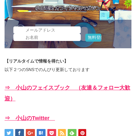
【リアルタイムで情報を得たい】
以下２つのSNSでのんびり更新しております
⇒ 小山のフェイスブック （友達＆フォロー大歓
迎）
⇒ 小山のTwitter