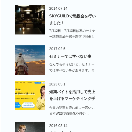
…
2014.07.14
SKYGUILDで懇親会を行い
ました！
7月12日～7月13日は私のセミナ
ー講師育成合宿を新宿で開催し
ました！久…
2017.02.5
セミナーでは学べない事
なんでもそうだけど、セミナー
では学べない事があります。そ
れが「現場」です。学ぶ事…
2023.05.1
短期バイトを活用して売上
を上げるマーケティング手
法…
今日の記事を読む前に一言いい
ますWEBで自動化や何や…
2016.03.14