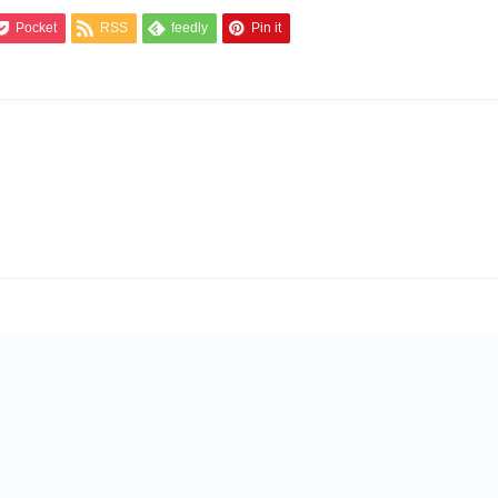
Pocket
RSS
feedly
Pin it