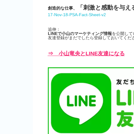
「刺激と感動を与え
創造的な仕事、
17-Nov-18-PSA-Fact-Sheet-v2
追伸：
LINEで小山のマーケティング情報
を公開して
友達登録がまだでしたら登録しておいてくださ
⇒ 小山竜央とLINE友達になる