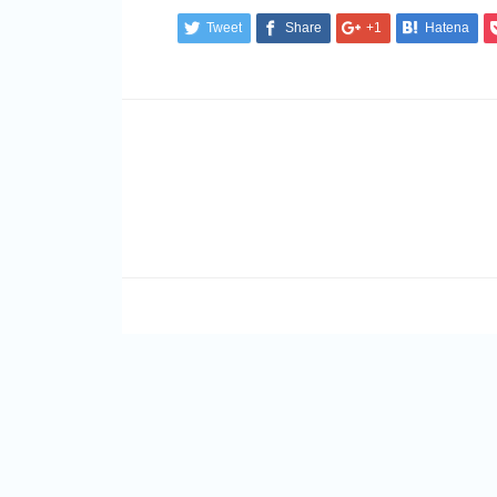
Tweet
Share
+1
Hatena