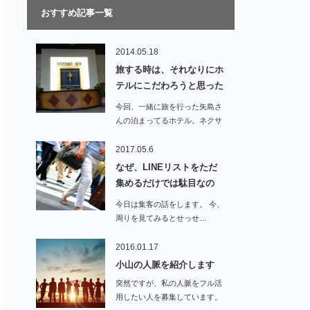
おすすめ記事一覧
2014.05.18
旅する時は、それなりにホ
テルにこだわろうと思った
話…
今回、一緒に旅を行った矢島さ
んの泊まってるホテル。ネクサ
スリゾートにお邪魔し…
2017.05.6
なぜ、LINEリストをただ
集めるだけでは駄目なの
か…
今日は集客の話をします。 今、
周りを見てみるとせっせ…
2016.01.17
小山の人脈を紹介します
突然ですが、私の人脈をフル活
用したい人を募集しています。