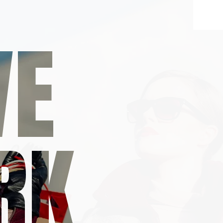
VE
RK