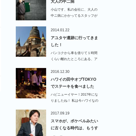
大人の中二病
小山です、私の会社に、大人の
中ニ病にかかってるスタッフが
います。いつ…
2014.01.22
アユタヤ遺跡に行ってきま
した！
バンコクから車を借りて１時間
くらい離れたところにある、ア
ユタヤ遺跡に行ってきまし…
2016.12.30
ハワイの田中オブTOKYO
でステーキを食べました
ハピニューイヤー！2017年にな
りましたね！ 私は今ハワイなの
で、まだ…
2017.09.19
スマホが、ポケベルみたい
に古くなる時代は、もうす
ぐ…