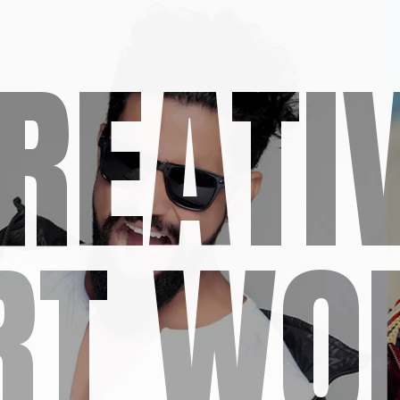
REATI
RT WO