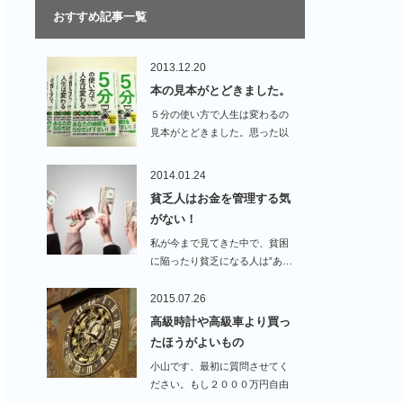
おすすめ記事一覧
2013.12.20
本の見本がとどきました。
５分の使い方で人生は変わるの
見本がとどきました。思った以
上に出来栄えがよ…
2014.01.24
貧乏人はお金を管理する気
がない！
私が今まで見てきた中で、貧困
に陥ったり貧乏になる人は”あ…
2015.07.26
高級時計や高級車より買っ
たほうがよいもの
小山です、最初に質問させてく
ださい。もし２０００万円自由
に使える…