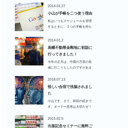
2014.01.27
小山が手帳を二つ使う理由
私はいつもスケジュールを管理
するときに、２つの手帳を持ち
歩い…
2014.01.2
高幡不動尊金剛地に初詣に
行ってきました！
今年の正月は、中国の万里の長
城に行こうとしたのですがあま
りの寒さに辞めておけ…
2016.07.13
怪しい合宿で洗脳されまし
た
小山です、さて、前回の続きで
す。オーナー思考は大切だぜ！
って話しを前回し…
2015.02.5
出版記念セミナーに無料ご