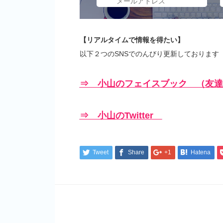
【リアルタイムで情報を得たい】
以下２つのSNSでのんびり更新しております
⇒ 小山のフェイスブック （友達
⇒ 小山のTwitter
Tweet
Share
+1
Hatena