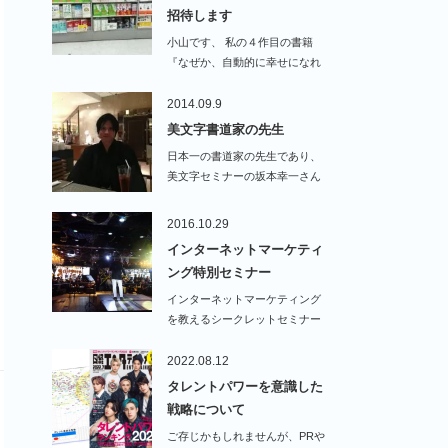
招待します
小山です、 私の４作目の書籍
『なぜか、自動的に幸せになれ
る７２…
2014.09.9
美文字書道家の先生
日本一の書道家の先生であり、
美文字セミナーの坂本幸一さん
そしてネットプロ…
2016.10.29
インターネットマーケティ
ング特別セミナー
インターネットマーケティング
を教えるシークレットセミナー
に、特別講師とし…
2022.08.12
タレントパワーを意識した
戦略について
ご存じかもしれませんが、PRや