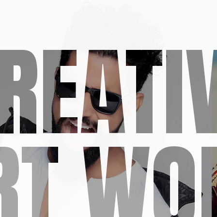
REATI
RT WO