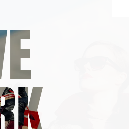
VE
RK