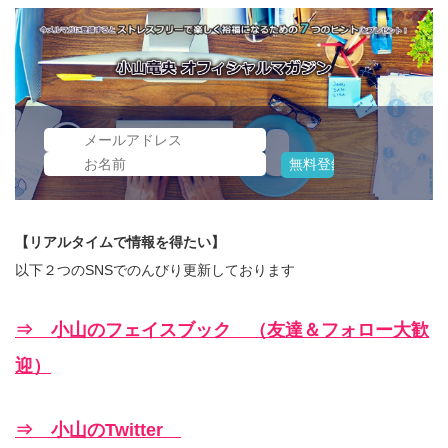
【リアルタイムで情報を得たい】
以下２つのSNSでのんびり更新しております
⇒ 小山のフェイスブック （友達＆フォロー大歓
迎）
⇒ 小山のTwitter