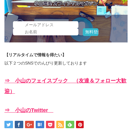
【リアルタイムで情報を得たい】
以下２つのSNSでのんびり更新しております
⇒ 小山のフェイスブック （友達＆フォロー大歓
迎）
⇒ 小山のTwitter