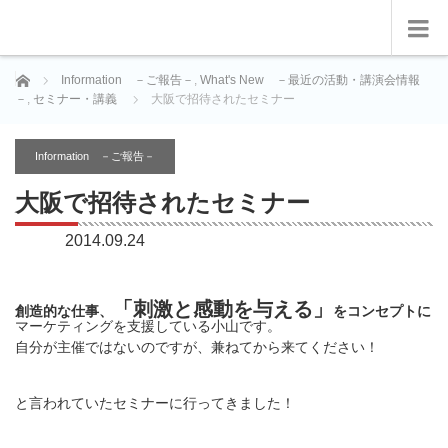
ホーム
Information －ご報告－
,
What's New －最近の活動・講演会情報
－
,
セミナー・講義
大阪で招待されたセミナー
Information －ご報告－
大阪で招待されたセミナー
2014.09.24
「刺激と感動を与える」
創造的な仕事、
をコンセプトに
マーケティングを支援している小山です。
自分が主催ではないのですが、兼ねてから来てください！
と言われていたセミナーに行ってきました！