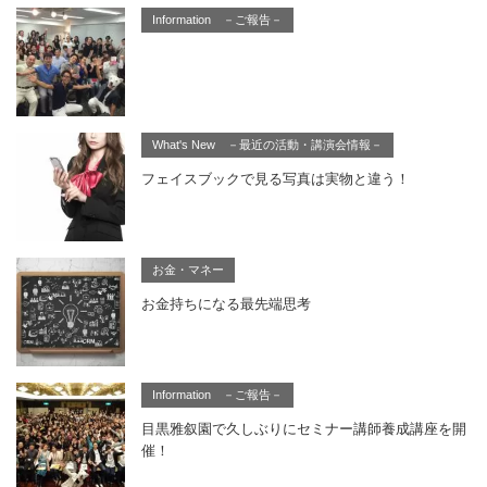
Information －ご報告－
What's New －最近の活動・講演会情報－
フェイスブックで見る写真は実物と違う！
お金・マネー
お金持ちになる最先端思考
Information －ご報告－
目黒雅叙園で久しぶりにセミナー講師養成講座を開
催！