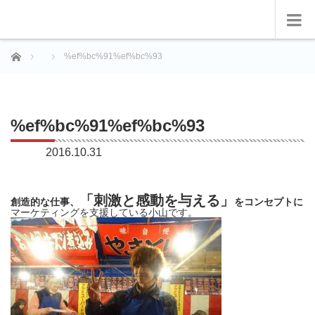
ホーム
%ef%bc%91%ef%bc%93
%ef%bc%91%ef%bc%93
2016.10.31
「刺激と感動を与える」
創造的な仕事、
をコンセプトに
マーケティングを支援している小山です。