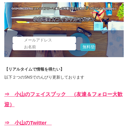
【リアルタイムで情報を得たい】
以下２つのSNSでのんびり更新しております
⇒ 小山のフェイスブック （友達＆フォロー大歓
迎）
⇒ 小山のTwitter