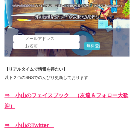
【リアルタイムで情報を得たい】
以下２つのSNSでのんびり更新しております
⇒ 小山のフェイスブック （友達＆フォロー大歓
迎）
⇒ 小山のTwitter