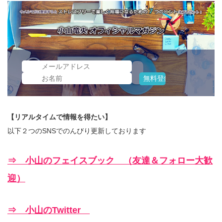
【リアルタイムで情報を得たい】
以下２つのSNSでのんびり更新しております
⇒ 小山のフェイスブック （友達＆フォロー大歓
迎）
⇒ 小山のTwitter