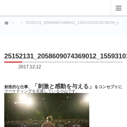
ホーム
25152131_2058609074369012_1559310101156708299_n
25152131_2058609074369012_1559310
2017.12.12
「刺激と感動を与える」
創造的な仕事、
をコンセプトに
マーケティングを支援している小山です。