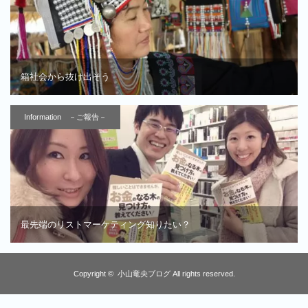
箱社会から抜け出そう
Information －ご報告－
最先端のリストマーケティング知りたい？
Copyright ©
小山竜央ブログ
All rights reserved.