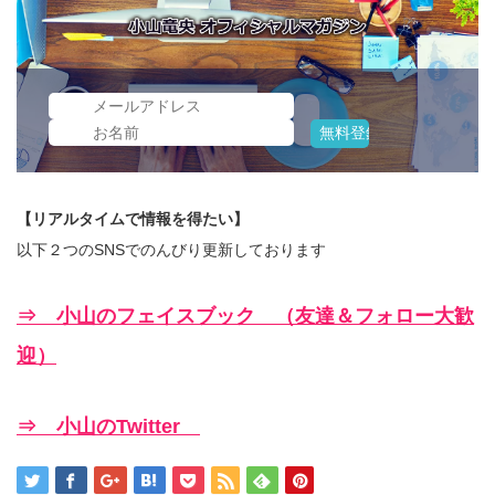
【リアルタイムで情報を得たい】
以下２つのSNSでのんびり更新しております
⇒ 小山のフェイスブック （友達＆フォロー大歓
迎）
⇒ 小山のTwitter