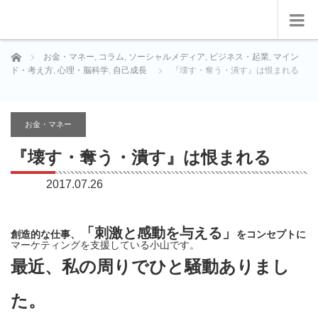
ホーム
お金・マネー
,
コラム
,
ソーシャルメディア
,
ビジネス・起業
,
マイン
ド・考え方
,
心理・脳科学
,
自己成長
『壊す・奪う・潰す』は恨まれる
お金・マネー
『壊す・奪う・潰す』は恨まれる
2017.07.26
「刺激と感動を与える」
創造的な仕事、
をコンセプトに
マーケティングを支援している小山です。
最近、私の周りでひと騒動ありまし
た。