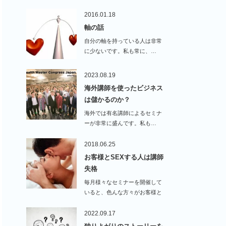
打ち合わせ！世界…
2016.01.18
軸の話
自分の軸を持っている人は非常
に少ないです。私も常に、…
2023.08.19
海外講師を使ったビジネス
は儲かるのか？
海外では有名講師によるセミナ
ーが非常に盛んです。私も…
2018.06.25
お客様とSEXする人は講師
失格
毎月様々なセミナーを開催して
いると、色んな方々がお客様と
して…
2022.09.17