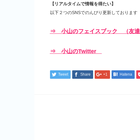
【リアルタイムで情報を得たい】
以下２つのSNSでのんびり更新しております
⇒ 小山のフェイスブック （友達
⇒ 小山のTwitter
Tweet
Share
+1
Hatena