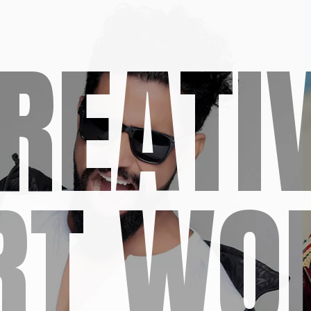
REATI
RT WO