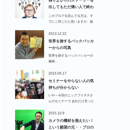
独りよがりのストーリーを
出してもただ痛い人で終わ
る…
このブログを読んでる方は、す
でにご存じだと思いますが、販
売方…
2013.12.22
世界を旅するバックパッカ
ーからの写真
世界を旅するバックパッカーの
篠崎…
2015.05.17
セミナーをやらない人の気
持ちが分からない
いや～今回のニックブイチチさ
んのセミナーで あれだけ言った
んですけどね…
2015.10.9
カメラの機材を揃えたい！
という願望の元・・プロの