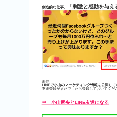
「刺激と感動を与え
創造的な仕事、
追伸：
LINEで小山のマーケティング情報
を公開して
友達登録がまだでしたら登録しておいてくださ
⇒ 小山竜央とLINE友達になる