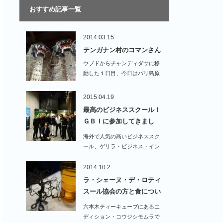
おすすめ記事一覧
2014.03.15
テンガナン村のコマンさん
ウブドからチャンディダサに移
動した１日目、今日はバリ島原
住民の村テンガナン村…
2015.04.19
最高のビジネススクール！
ＧＢＩに参加してきまし
た！…
海外で人気の高いビジネススク
ール、ゲリラ・ビジネス・イン
センティブに参加し…
2014.10.2
ラ・シェーヌ・デ・ロティ
スール協会の方と食につい
て…
六本木ティーキューブにあるエ
ディション・コウジシモムラで