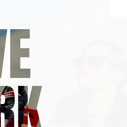
VE
RK