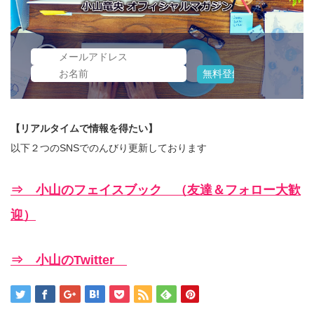
【リアルタイムで情報を得たい】
以下２つのSNSでのんびり更新しております
⇒ 小山のフェイスブック （友達＆フォロー大歓
迎）
⇒ 小山のTwitter