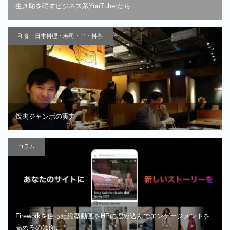
生き恥を晒すビジネス系YouTuberたち
和食・日本料理・寿司・串・料亭
焼肉ジャンボの実力
コラム
Fireworkを使った縦型動画をHPに埋め込んでエンゲージメントを
高めるのは面…