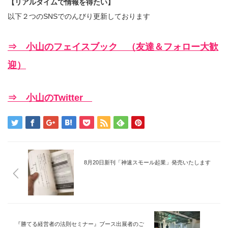
【リアルタイムで情報を得たい】
以下２つのSNSでのんびり更新しております
⇒ 小山のフェイスブック （友達＆フォロー大歓
迎）
⇒ 小山のTwitter
8月20日新刊「神速スモール起業」発売いたします
『勝てる経営者の法則セミナー』ブース出展者のご