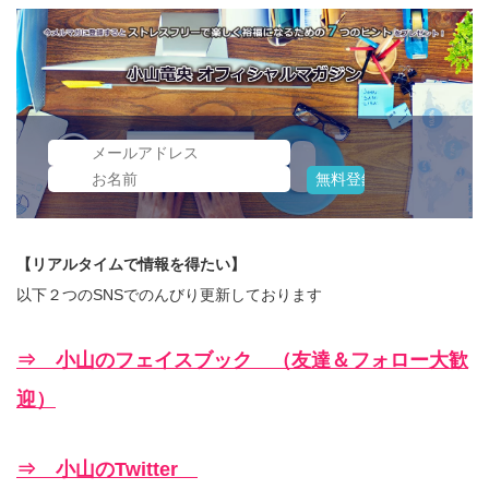
【リアルタイムで情報を得たい】
以下２つのSNSでのんびり更新しております
⇒ 小山のフェイスブック （友達＆フォロー大歓
迎）
⇒ 小山のTwitter